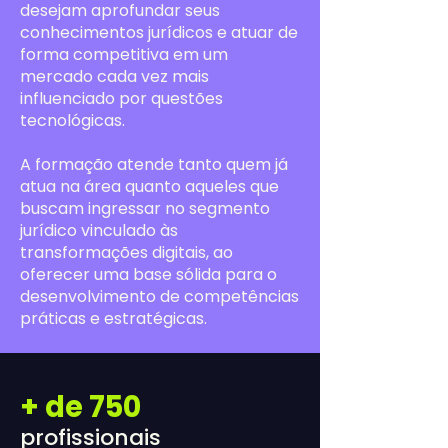
desejam aprofundar seus
conhecimentos jurídicos e atuar de
forma competitiva em um
mercado cada vez mais
influenciado por questões
tecnológicas.
A formação atende tanto quem já
atua na área quanto aqueles que
buscam ingressar no segmento
jurídico vinculado às
transformações digitais, ao
oferecer uma base sólida para o
desenvolvimento de competências
práticas e estratégicas.
+ de 750
profissionais