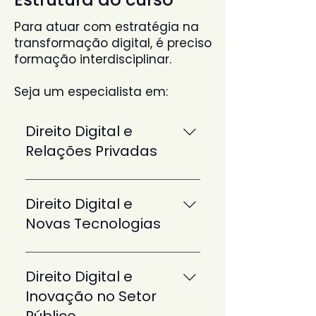
Para atuar com estratégia na
transformação digital, é preciso
formação interdisciplinar.​​
Seja um especialista em:
Direito Digital e
Relações Privadas
Contratos Eletrônicos Direitos
Autorais na Internet O Risco na
Direito Digital e
Sociedade Tecnológica e seus
Novas Tecnologias
Desafios Propriedade Industrial
e Tecnologia Relações de
Fintech Blockchain e Direito
Consumo na era Digital
Cidades inteligentes Aspectos
Direito Digital e
Tópicos avançados de Direito
jurídicos das startups Tópicos
Inovação no Setor
Digital Responsabilidade Civil e
avançados de Direito Digital